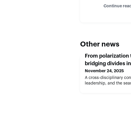
Continue rea
Other news
From polarization
bridging divides i
November 24, 2025
A cross-disciplinary con
leadership, and the se