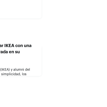
ar IKEA con una
rada en su
(IKEA) y alumni del
 simplicidad, los
el liderazgo en un mundo