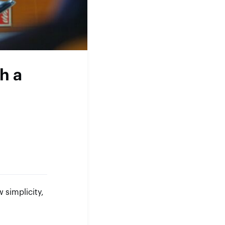
h a
 simplicity,