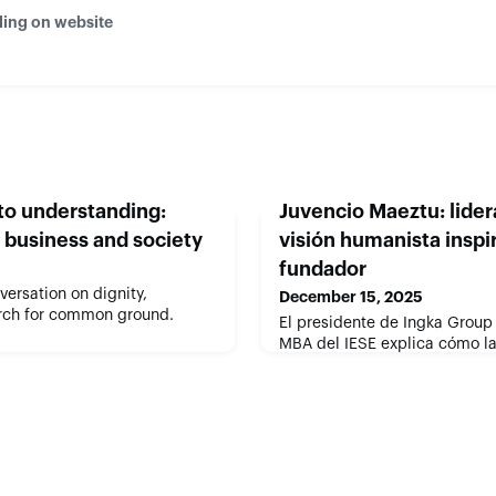
ding on website
 to understanding:
Juvencio Maeztu: lider
n business and society
visión humanista inspi
fundador
versation on dignity,
December 15, 2025
arch for common ground.
El presidente de Ingka Group 
MBA del IESE explica cómo la
valores y el propósito guían 
complejo