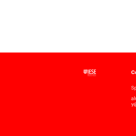
C
S
a
y