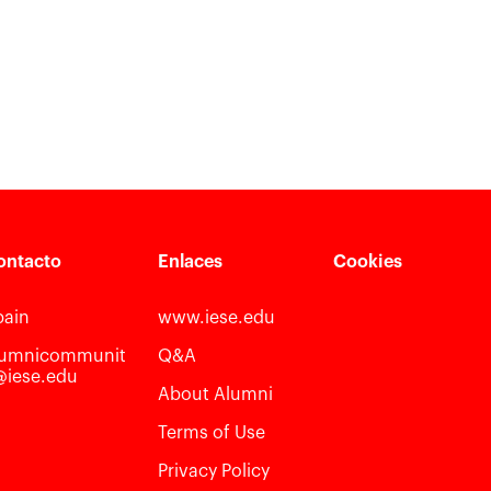
ontacto
Enlaces
Cookies
pain
www.iese.edu
lumnicommunit
Q&A
@iese.edu
About Alumni
Terms of Use
Privacy Policy