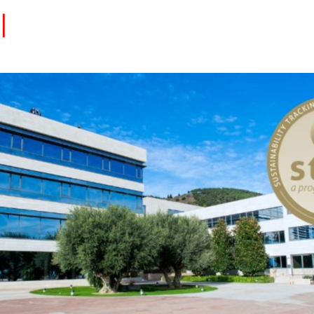
Eventos
Carrera
Tu Red
Colabora
Sobre nosotros
Encuentra Talento