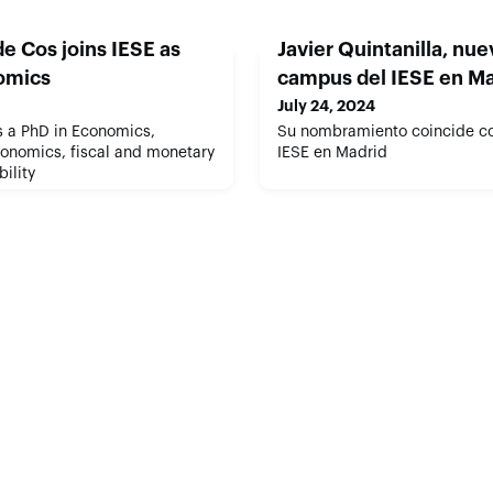
e Cos joins IESE as
Javier Quintanilla, nue
omics
campus del IESE en Ma
July 24, 2024
 a PhD in Economics,
Su nombramiento coincide con
conomics, fiscal and monetary
IESE en Madrid
bility