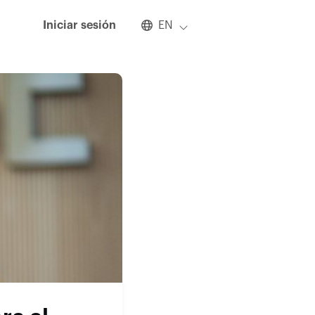
Select an available language
Iniciar sesión
EN