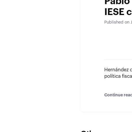
Pablo
IESE 
Published on 
Hernández d
política fisc
Continue rea