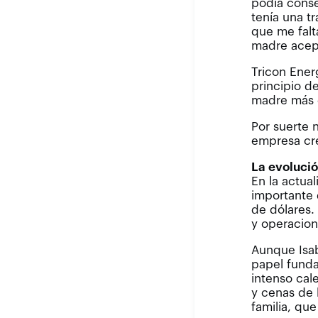
podía conse
tenía una t
que me falt
madre acept
Tricon Ener
principio d
madre más d
Por suerte n
empresa cre
La evoluci
En la actua
importante 
de dólares.
y operacion
Aunque Isab
papel funda
intenso cal
y cenas de 
familia, que