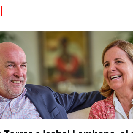
Eventos
Carrera
Tu Red
Colabora
Sobre nosotros
Encuentra Talento