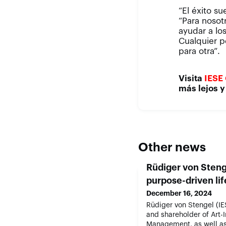
“El éxito su
“Para nosotr
ayudar a lo
Cualquier p
para otra”.
Visita
IESE
más lejos y
Other news
Rüdiger von Steng
purpose-driven lif
December 16, 2024
Rüdiger von Stengel (IE
and shareholder of Art-I
Management, as well as