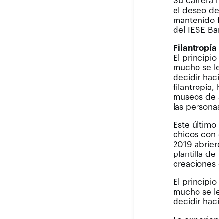
Su carrera 
el deseo de
mantenido f
del IESE Ba
Filantropía
El principi
mucho se le
decidir hac
filantropía
museos de 
las personas
Este último
chicos con 
2019 abrier
plantilla d
creaciones 
El principi
mucho se le
decidir hac