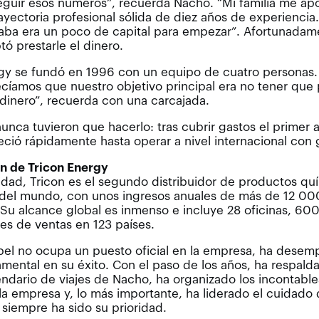
guir esos números”, recuerda Nacho. “Mi familia me ap
rayectoria profesional sólida de diez años de experiencia
aba era un poco de capital para empezar”. Afortunadam
ó prestarle el dinero.
gy se fundó en 1996 con un equipo de cuatro personas. 
ecíamos que nuestro objetivo principal era no tener que 
inero”, recuerda con una carcajada.
unca tuvieron que hacerlo: tras cubrir gastos el primer a
ció rápidamente hasta operar a nivel internacional con g
ón de Tricon Energy
lidad, Tricon es el segundo distribuidor de productos q
del mundo, con unos ingresos anuales de más de 12 00
 Su alcance global es inmenso e incluye 28 oficinas, 6
es de ventas en 123 países.
el no ocupa un puesto oficial en la empresa, ha dese
mental en su éxito. Con el paso de los años, ha respald
endario de viajes de Nacho, ha organizado los incontabl
la empresa y, lo más importante, ha liderado el cuidado 
 siempre ha sido su prioridad.