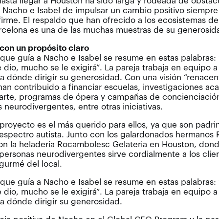
hasta llegar a Houston ha sido larga y rodeada de obstác
 Nacho e Isabel de impulsar un cambio positivo siempre
irme. El respaldo que han ofrecido a los ecosistemas de
rcelona es una de las muchas muestras de su generosid
 con un propósito claro
o que guía a Nacho e Isabel se resume en estas palabras: 
 dio, mucho se le exigirá”. La pareja trabaja en equipo a
ia dónde dirigir su generosidad. Con una visión “renacent
, han contribuido a financiar escuelas, investigaciones a
arte, programas de ópera y campañas de concienciació
 neurodivergentes, entre otras iniciativas.
 proyecto es el más querido para ellos, ya que son padr
espectro autista. Junto con los galardonados hermanos 
on la heladería Rocambolesc Gelateria en Houston, don
e personas neurodivergentes sirve cordialmente a los clien
gurmé del local.
o que guía a Nacho e Isabel se resume en estas palabras: 
 dio, mucho se le exigirá”. La pareja trabaja en equipo a
ia dónde dirigir su generosidad.