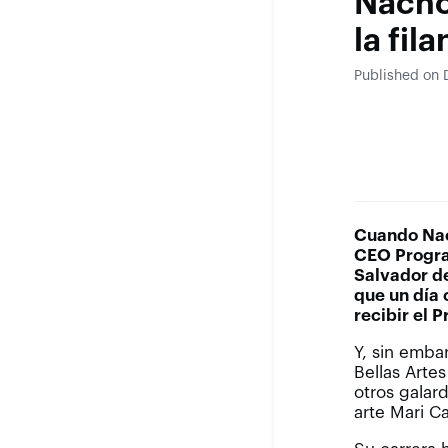
Nacho 
la fil
Published on
Cuando Nac
CEO Progra
Salvador de
que un día 
recibir el 
Y, sin emba
Bellas Arte
otros galar
arte Mari C