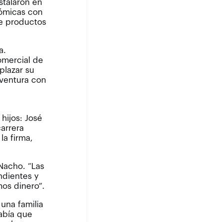
stalaron en
ómicas con
de productos
a.
omercial de
plazar su
aventura con
hijos: José
carrera
a firma,
 Nacho. “Las
ndientes y
os dinero”.
 una familia
abía que