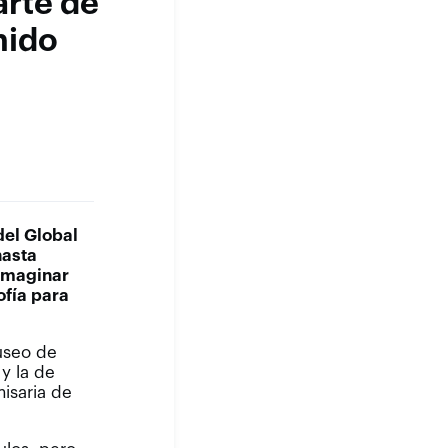
arte de
nido
del Global
hasta
 imaginar
ofía para
useo de
y la de
misaria de