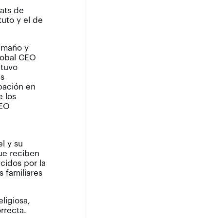
ats de
tuto y el de
amaño y
lobal CEO
btuvo
as
pación en
e los
CEO
l y su
que reciben
cidos por la
 familiares
eligiosa,
rrecta.