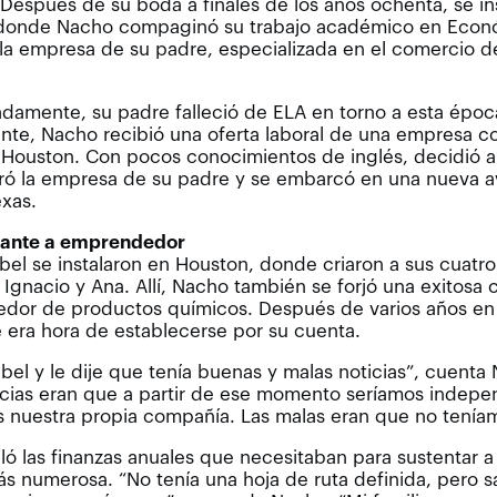
Después de su boda a finales de los años ochenta, se in
 donde Nacho compaginó su trabajo académico en Econ
 la empresa de su padre, especializada en el comercio 
damente, su padre falleció de ELA en torno a esta époc
nte, Nacho recibió una oferta laboral de una empresa c
 Houston. Con pocos conocimientos de inglés, decidió a
rró la empresa de su padre y se embarcó en una nueva 
exas.
ante a emprendedor
bel se instalaron en Houston, donde criaron a sus cuatro 
, Ignacio y Ana. Allí, Nacho también se forjó una exitosa 
or de productos químicos. Después de varios años en l
 era hora de establecerse por su cuenta.
abel y le dije que tenía buenas y malas noticias”, cuenta
cias eran que a partir de ese momento seríamos indepe
 nuestra propia compañía. Las malas eran que no teníam
uló las finanzas anuales que necesitaban para sustentar a
s numerosa. “No tenía una hoja de ruta definida, pero s