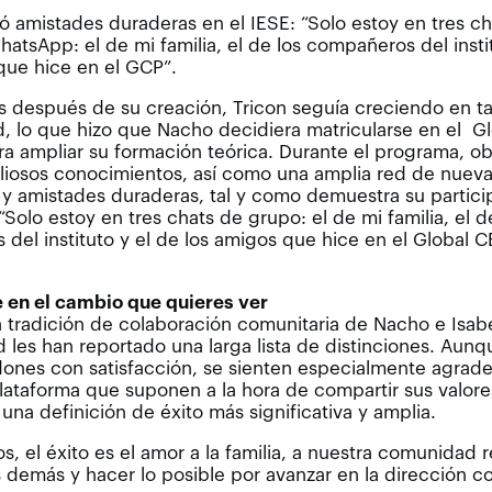
 amistades duraderas en el IESE: “Solo estoy en tres ch
atsApp: el de mi familia, el de los compañeros del insti
que hice en el GCP”.
 después de su creación, Tricon seguía creciendo en t
, lo que hizo que Nacho decidiera matricularse en el G
a ampliar su formación teórica. Durante el programa, o
liosos conocimientos, así como una amplia red de nuev
y amistades duraderas, tal y como demuestra su partici
Solo estoy en tres chats de grupo: el de mi familia, el d
del instituto y el de los amigos que hice en el Global 
 en el cambio que quieres ver
 tradición de colaboración comunitaria de Nacho e Isabe
 les han reportado una larga lista de distinciones. Aun
dones con satisfacción, se sienten especialmente agrade
plataforma que suponen a la hora de compartir sus valores
una definición de éxito más significativa y amplia.
s, el éxito es el amor a la familia, a nuestra comunidad r
s demás y hacer lo posible por avanzar en la dirección co