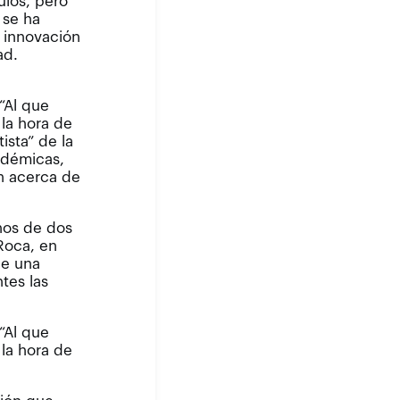
ulos, pero
 se ha
 innovación
ad.
“Al que
 la hora de
ista” de la
cadémicas,
n acerca de
inos de dos
Roca, en
de una
tes las
“Al que
 la hora de