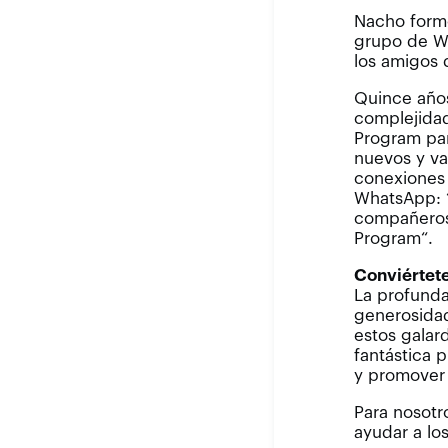
Nacho formó
grupo de Wh
los amigos 
Quince años
complejidad
Program par
nuevos y va
conexiones 
WhatsApp: “
compañeros 
Program“.
Conviértete
La profunda
generosidad
estos galar
fantástica 
y promover 
Para nosotro
ayudar a lo