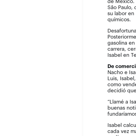
de México. 
São Paulo,
su labor en
químicos.
Desafortuna
Posteriorme
gasolina en
carrera, ce
Isabel en T
De comerci
Nacho e Isa
Luis, Isabel
como vended
decidió que
“Llamé a Is
buenas noti
fundaríamos
Isabel calc
cada vez má