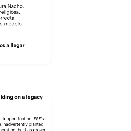
gura Nacho.
religiosa,
rrecta.
de modelo
s a llegar
lding on a legacy
 stepped foot on IESE’s
 inadvertently planted
aboration that has grown