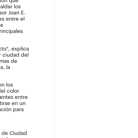
sión que
aldar los
sor Joan E.
es entre el
os
rincipales
to”, explica
r ciudad del
emas de
, la
on los
el color
uentes entre
tirse en un
ación para
e de Ciudad