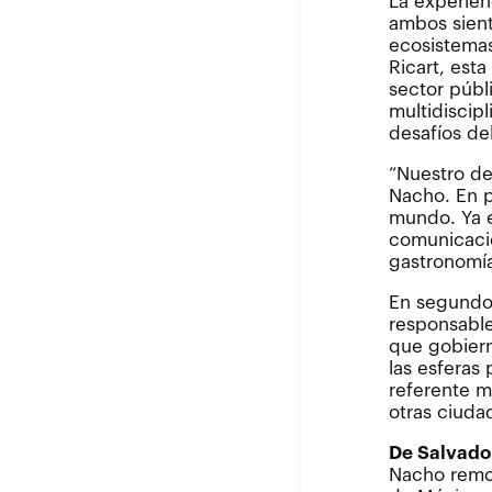
La experien
ambos sient
ecosistemas
Ricart, esta
sector públ
multidiscip
desafíos de
“Nuestro de
Nacho. En p
mundo. Ya e
comunicació
gastronomía
En segundo 
responsable
que gobiern
las esferas
referente m
otras ciuda
De Salvado
Nacho remon