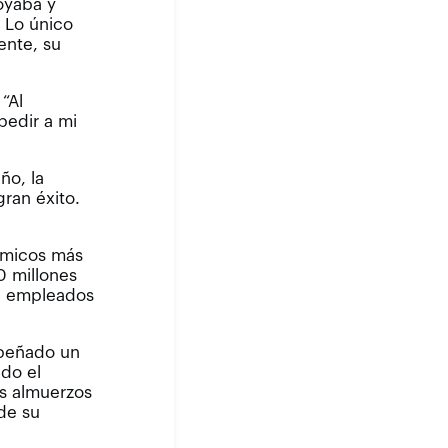
oyaba y
. Lo único
ente, su
“Al
pedir a mi
ño, la
ran éxito.
uímicos más
0 millones
00 empleados
mpeñado un
ado el
es almuerzos
de su