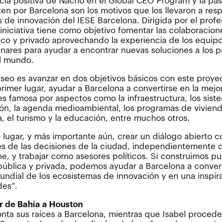
cia positiva de Nacho en el Global CEO Program y la pa
en por Barcelona son los motivos que los llevaron a resp
 de innovación del IESE Barcelona. Dirigida por el profe
 iniciativa tiene como objetivo fomentar las colaboracion
ico y privado aprovechando la experiencia de los equip
linares para ayudar a encontrar nuevas soluciones a los p
l mundo.
seo es avanzar en dos objetivos básicos con este proyec
rimer lugar, ayudar a Barcelona a convertirse en la mejo
s famosa por aspectos como la infraestructura, los sist
n, la agenda medioambiental, los programas de vivienda
, el turismo y la educación, entre muchos otros.
lugar, y más importante aún, crear un diálogo abierto c
s de las decisiones de la ciudad, independientemente d
e, y trabajar como asesores políticos. Si construimos p
 pública y privada, podemos ayudar a Barcelona a conver
undial de los ecosistemas de innovación y en una inspir
des”.
r de Bahía a Houston
ta sus raíces a Barcelona, mientras que Isabel proced