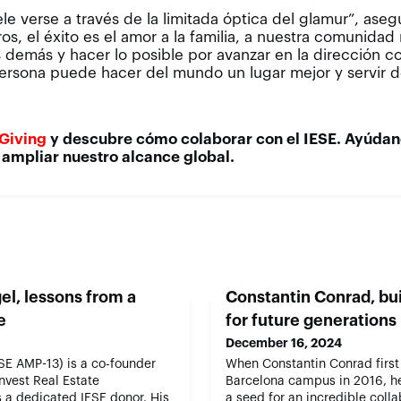
ele verse a través de la limitada óptica del glamur”, ase
os, el éxito es el amor a la familia, a nuestra comunidad 
s demás y hacer lo posible por avanzar en la dirección co
ersona puede hacer del mundo un lugar mejor y servir 
 Giving
y descubre cómo colaborar con el IESE. Ayúdano
 ampliar nuestro alcance global.
el, lessons from a
Constantin Conrad, bui
e
for future generations
December 16, 2024
SE AMP-13) is a co-founder
When Constantin Conrad first
nvest Real Estate
Barcelona campus in 2016, he
 a dedicated IESE donor. His
a seed for an incredible coll