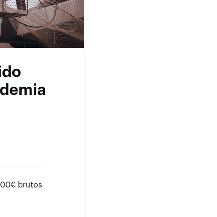
ido
andemia
.800€ brutos