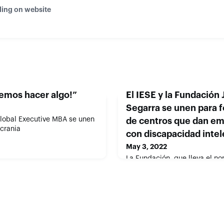
ding on website
demos hacer algo!”
El IESE y la Fundación
Segarra se unen para 
lobal Executive MBA se unen
de centros que dan em
crania
con discapacidad intel
May 3, 2022
La Fundación, que lleva el no
IESE fallecido hace tres años
ocupación laboral de estas p