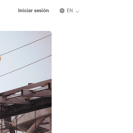
Select an available language
Iniciar sesión
EN