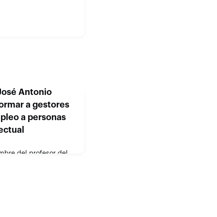
 José Antonio
formar a gestores
pleo a personas
ectual
mbre del profesor del
, tiene como objeto la
ersonas