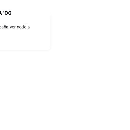
A '06
paña Ver noticia