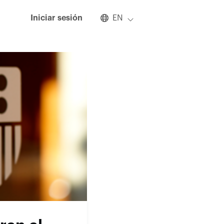
Select an available language
Iniciar sesión
EN