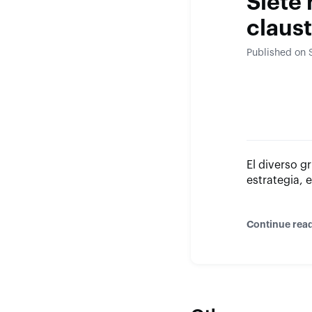
Siete
claust
Published on 
El diverso g
estrategia, 
Continue rea